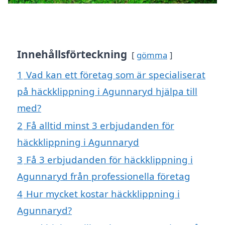
Innehållsförteckning
gömma
1
Vad kan ett företag som är specialiserat
på häckklippning i Agunnaryd hjälpa till
med?
2
Få alltid minst 3 erbjudanden för
häckklippning i Agunnaryd
3
Få 3 erbjudanden för häckklippning i
Agunnaryd från professionella företag
4
Hur mycket kostar häckklippning i
Agunnaryd?