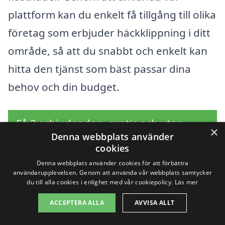
plattform kan du enkelt få tillgång till olika
företag som erbjuder häckklippning i ditt
område, så att du snabbt och enkelt kan
hitta den tjänst som bäst passar dina
behov och din budget.
Få 3 erbjudanden, gratis och utan
×
Denna webbplats använder
förpliktelser
cookies
Denna webbplats använder cookies för att förbättra
användarupplevelsen. Genom att använda vår webbplats samtycker
du till alla cookies i enlighet med vår cookiepolicy.
Läs mer
Sök efter en
ACCEPTERA ALLA
AVVISA ALLT
professionell för