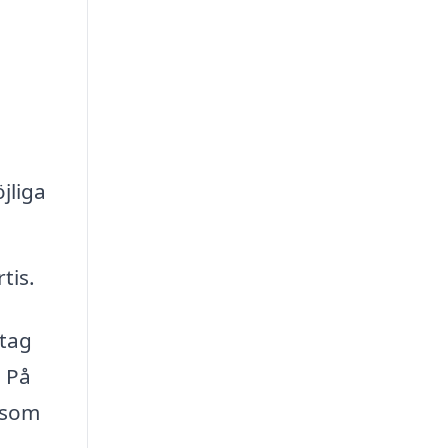
jliga
tis.
etag
. På
i som