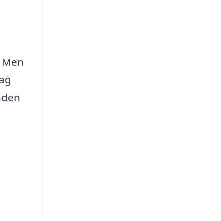
. Men
tag
anden