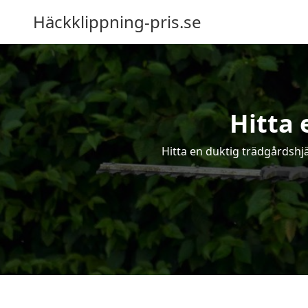
Häckklippning-pris.se
Hitta 
Hitta en duktig trädgårdshjä