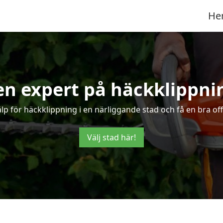
He
en expert på häckklippni
lp för häckklippning i en närliggande stad och få en bra o
Välj stad här!