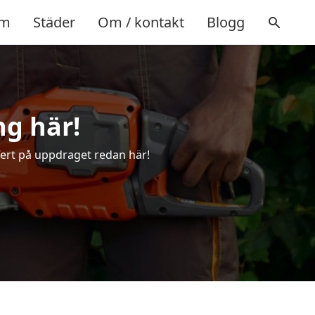
m
Städer
Om / kontakt
Blogg
ng här!
ffert på uppdraget redan här!