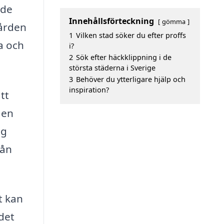
 de
Innehållsförteckning
gömma
gården
1
Vilken stad söker du efter proffs
a och
i?
2
Sök efter häckklippning i de
största städerna i Sverige
3
Behöver du ytterligare hjälp och
inspiration?
tt
 en
ig
rån
t kan
 det