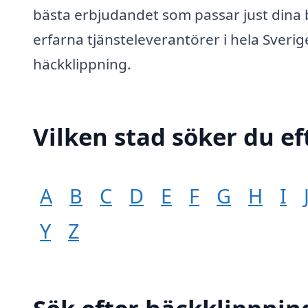
bästa erbjudandet som passar just dina 
erfarna tjänsteleverantörer i hela Sverig
häckklippning.
Vilken stad söker du eft
A
B
C
D
E
F
G
H
I
Y
Z