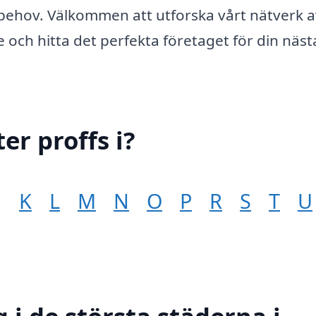
behov. Välkommen att utforska vårt nätverk a
e och hitta det perfekta företaget för din näst
er proffs i?
J
K
L
M
N
O
P
R
S
T
U