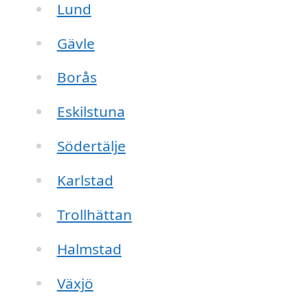
Lund
Gävle
Borås
Eskilstuna
Södertälje
Karlstad
Trollhättan
Halmstad
Växjö