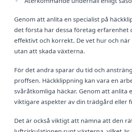
Återkommande underhåll enligt säsong
Genom att anlita en specialist på häckklipp
det första har dessa företag erfarenhet
effektivt och korrekt. De vet hur och nä
utan att skada växterna.
För det andra sparar du tid och ansträng
proffsen. Häckklippning kan vara en arbet
svåråtkomliga häckar. Genom att anlita e
viktigare aspekter av din trädgård eller fr
Det är också viktigt att nämna att den rät
luftcirkulationen runt växterna, vilket 