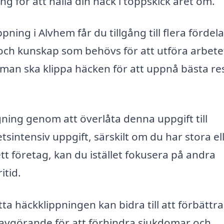
 för att hålla din häck i toppskick året om.
ning i Alvhem får du tillgång till flera fördela
 och kunskap som behövs för att utföra arbete
r man ska klippa häcken för att uppnå bästa re
ning genom att överlåta denna uppgift till
sintensiv uppgift, särskilt om du har stora el
tt företag, kan du istället fokusera på andra
itid.
ta häckklippningen kan bidra till att förbättra
är avgörande för att förhindra sjukdomar och