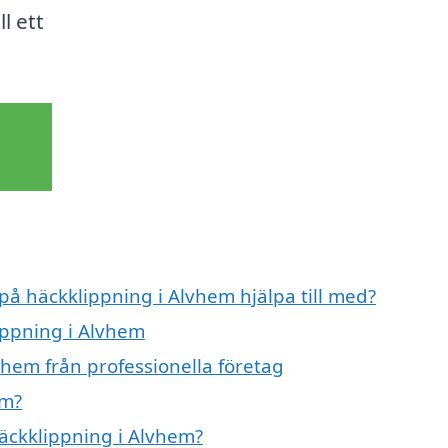
l ett
 på häckklippning i Alvhem hjälpa till med?
ippning i Alvhem
vhem från professionella företag
em?
häckklippning i Alvhem?