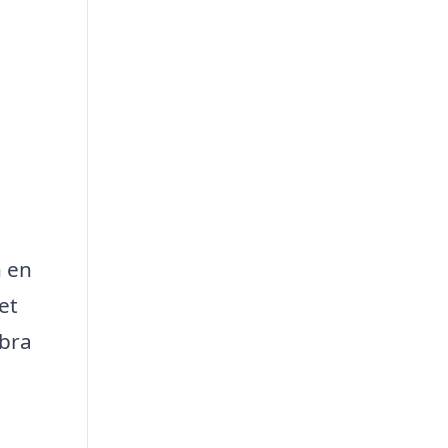
h en
et
 bra