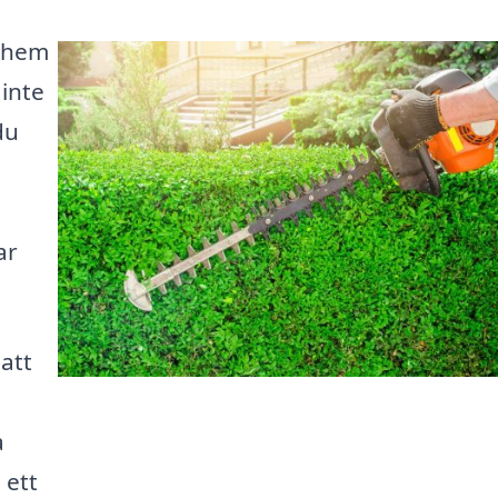
lvhem
inte
du
ar
 att
a
 ett