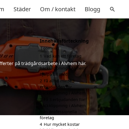
m
Städer
Om / kontakt
Blogg
Innehållsförteckning
gömma
1
Vad kan ett företag
som är specialiserat på
fferter på trädgårdsarbete i Alvhem här.
häckklippning i Alvhem
hjälpa till med?
2
Få alltid minst 3
erbjudanden för
häckklippning i Alvhem
3
Få 3 erbjudanden för
häckklippning i Alvhem
från professionella
företag
4
Hur mycket kostar