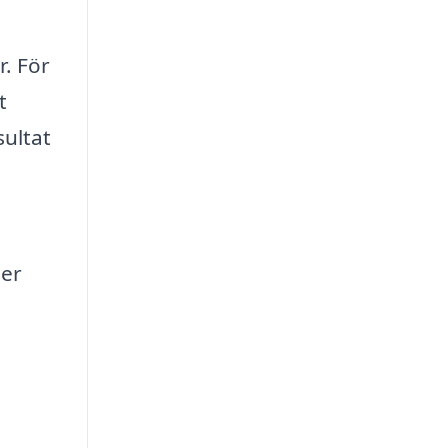
r. För
t
sultat
ler