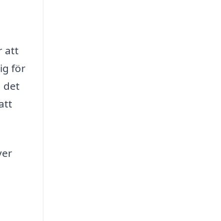
r att
ig för
a det
att
ver