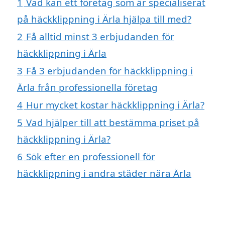
1
Vad kan ett företag som är specialiserat
på häckklippning i Ärla hjälpa till med?
2
Få alltid minst 3 erbjudanden för
häckklippning i Ärla
3
Få 3 erbjudanden för häckklippning i
Ärla från professionella företag
4
Hur mycket kostar häckklippning i Ärla?
5
Vad hjälper till att bestämma priset på
häckklippning i Ärla?
6
Sök efter en professionell för
häckklippning i andra städer nära Ärla