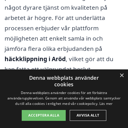
något dyrare tjänst om kvaliteten på
arbetet är högre. För att underlätta
processen erbjuder vår plattform
möjligheten att enkelt samla in och
jämföra flera olika erbjudanden på
häckklippning i Aröd
, vilket gör att du
kan fatta ett välgrundat beslut.
×
Denna webbplats använder
cookies
Få 3 erbjudanden, gratis och utan
Denna webbplats använder cookies för att förbättra
användarupplevelsen. Genom att använda vår webbplats samtycker
förpliktelser
du till alla cookies i enlighet med vår cookiepolicy.
Läs mer
ACCEPTERA ALLA
AVVISA ALLT