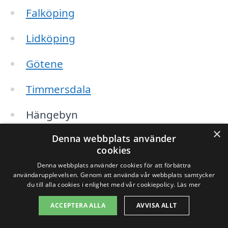
Falköping
Lidköping
Götene
Timmersdala
Hängebyn
×
Denna webbplats använder
Borghamn
cookies
Såtenäs
Denna webbplats använder cookies för att förbättra
användarupplevelsen. Genom att använda vår webbplats samtycker
du till alla cookies i enlighet med vår cookiepolicy.
Läs mer
Råda
ACCEPTERA ALLA
AVVISA ALLT
Grevie