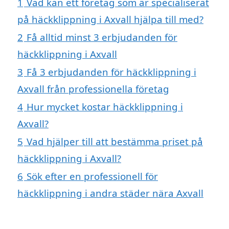
1
Vad kan ett företag som är specialiserat
på häckklippning i Axvall hjälpa till med?
2
Få alltid minst 3 erbjudanden för
häckklippning i Axvall
3
Få 3 erbjudanden för häckklippning i
Axvall från professionella företag
4
Hur mycket kostar häckklippning i
Axvall?
5
Vad hjälper till att bestämma priset på
häckklippning i Axvall?
6
Sök efter en professionell för
häckklippning i andra städer nära Axvall