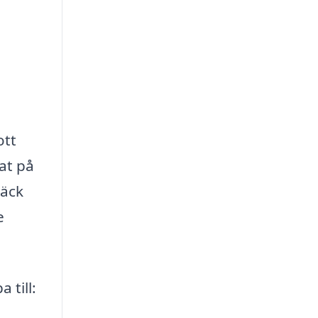
ott
at på
häck
e
 till: