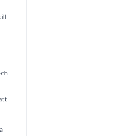
ill
och
att
a