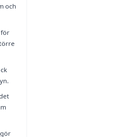
rm och
 för
törre
äck
syn.
det
om
 gör