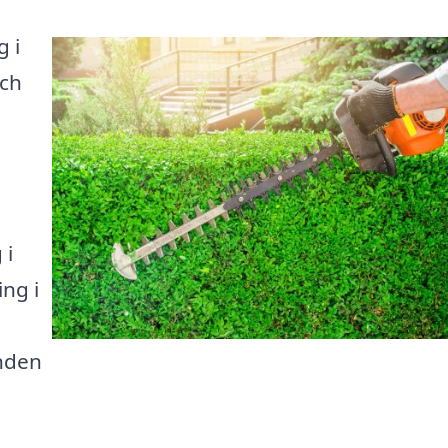
g i
och
 i
ng i
t
anden