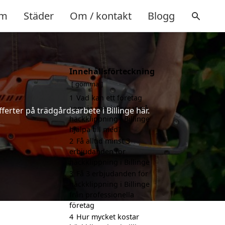
m
Städer
Om / kontakt
Blogg
Innehållsförteckning
gömma
1
Vad kan ett företag
som är specialiserat på
ferter på trädgårdsarbete i Billinge här.
häckklippning i Billinge
hjälpa till med?
2
Få alltid minst 3
erbjudanden för
häckklippning i Billinge
3
Få 3 erbjudanden för
häckklippning i Billinge
från professionella
företag
4
Hur mycket kostar