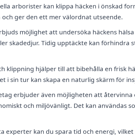
lla arborister kan klippa häcken i önskad fo
gn och ger den ett mer välordnat utseende.
rbjuds möjlighet att undersöka häckens hälsa
ler skadedjur. Tidig upptäckte kan förhindra s
klippning hjälper till att bibehålla en frisk h
et i sin tur kan skapa en naturlig skärm för in
tag erbjuder även möjligheten att återvinna 
konomiskt och miljövänligt. Det kan användas s
a experter kan du spara tid och energi, vilket