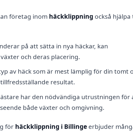
kan företag inom
häckklippning
också hjälpa t
derar på att sätta in nya häckar, kan
v växter och deras placering.
typ av häck som är mest lämplig för din tomt 
illfredsställande resultat.
ästare har den nödvändiga utrustningen för 
 avseende både växter och omgivning.
ag för
häckklippning i Billinge
erbjuder mång