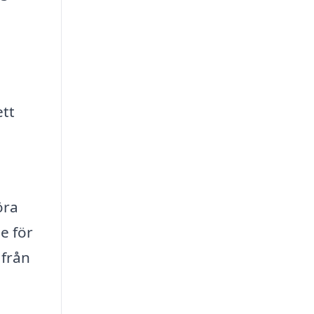
ett
öra
e för
 från