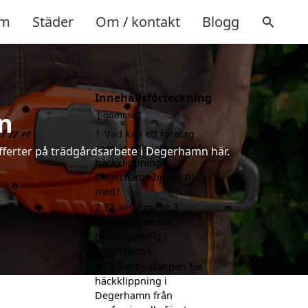
m
Städer
Om / kontakt
Blogg
Innehållsförteckning
n
gömma
1
Vad kan ett företag
som är specialiserat på
fferter på trädgårdsarbete i Degerhamn här.
häckklippning i
Degerhamn hjälpa till
med?
2
Få alltid minst 3
erbjudanden för
häckklippning i
Degerhamn
3
Få 3 erbjudanden för
häckklippning i
Degerhamn från