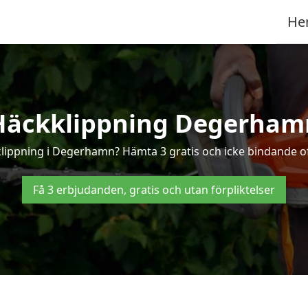
He
Häckklippning Degerham
kklippning i Degerhamn? Hämta 3 gratis och icke bindande o
Få 3 erbjudanden, gratis och utan förpliktelser