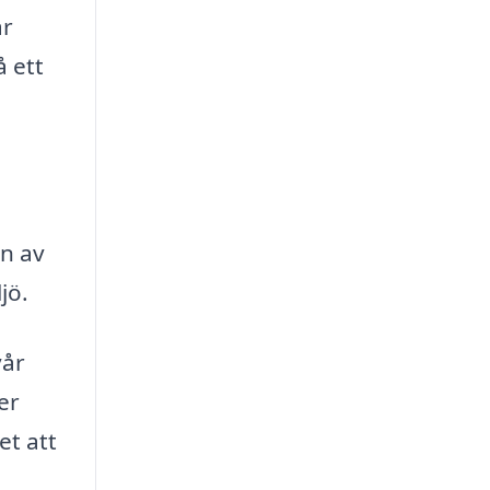
är
å ett
en av
jö.
vår
er
et att