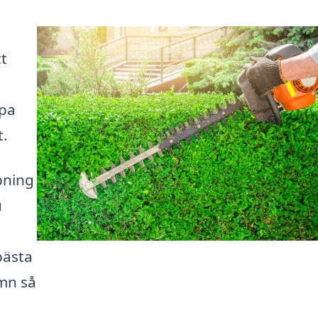
t
lpa
t.
pning
u
bästa
amn så