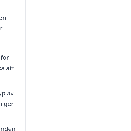
 en
r
 för
a att
yp av
m ger
danden