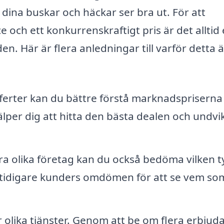
 dina buskar och häckar ser bra ut. För att
ce och ett konkurrenskraftigt pris är det alltid
n. Här är flera anledningar till varför detta ä
fferter kan du bättre förstå marknadspriserna
lper dig att hitta den bästa dealen och undvik
ra olika företag kan du också bedöma vilken t
h tidigare kunders omdömen för att se vem so
r olika tjänster. Genom att be om flera erbju