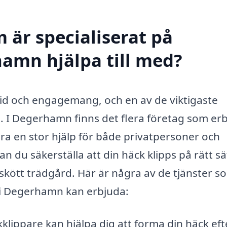
 är specialiserat på
amn hjälpa till med?
r tid och engagemang, och en av de viktigaste
g. I Degerhamn finns det flera företag som er
ara en stor hjälp för både privatpersoner och
n du säkerställa att din häck klipps på rätt sä
 välskött trädgård. Här är några av de tjänster s
 i Degerhamn kan erbjuda:
klippare kan hjälpa dig att forma din häck eft