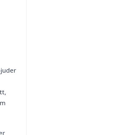
bjuder
tt,
om
er