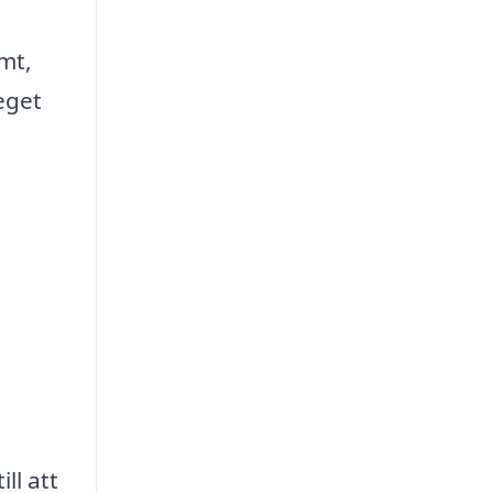
omt,
teget
ll att