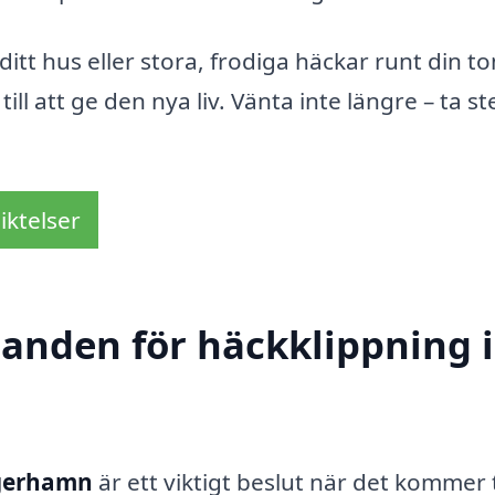
itt hus eller stora, frodiga häckar runt din t
ill att ge den nya liv. Vänta inte längre – ta s
iktelser
danden för häckklippning i
egerhamn
är ett viktigt beslut när det kommer ti