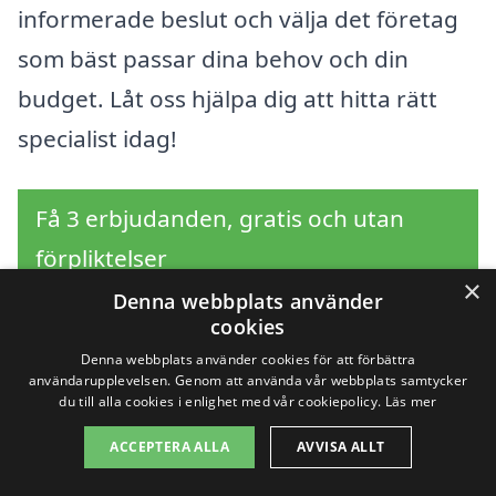
informerade beslut och välja det företag
som bäst passar dina behov och din
budget. Låt oss hjälpa dig att hitta rätt
specialist idag!
Få 3 erbjudanden, gratis och utan
förpliktelser
×
Denna webbplats använder
cookies
Denna webbplats använder cookies för att förbättra
Sök efter professionell
användarupplevelsen. Genom att använda vår webbplats samtycker
du till alla cookies i enlighet med vår cookiepolicy.
Läs mer
häckklippning i andra
ACCEPTERA ALLA
AVVISA ALLT
städer nära Ekenässjön