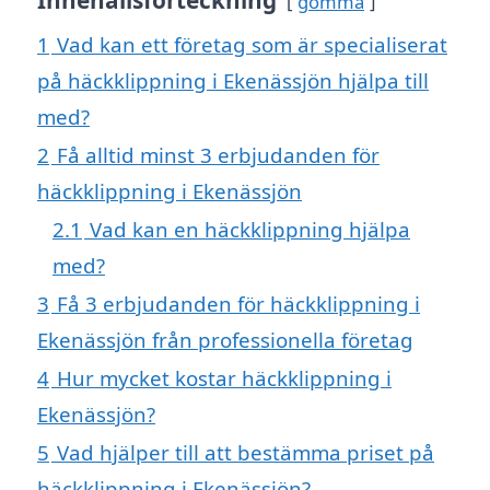
gömma
1
Vad kan ett företag som är specialiserat
på häckklippning i Ekenässjön hjälpa till
med?
2
Få alltid minst 3 erbjudanden för
häckklippning i Ekenässjön
2.1
Vad kan en häckklippning hjälpa
med?
3
Få 3 erbjudanden för häckklippning i
Ekenässjön från professionella företag
4
Hur mycket kostar häckklippning i
Ekenässjön?
5
Vad hjälper till att bestämma priset på
häckklippning i Ekenässjön?