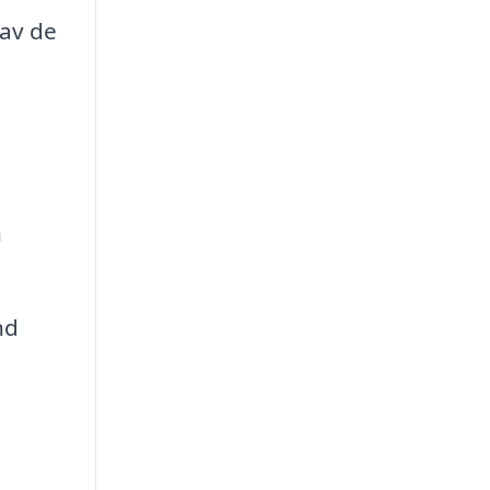
 av de
n
nd