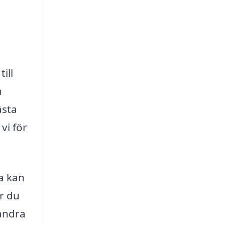
ill
n
ästa
vi för
ta kan
r du
 andra