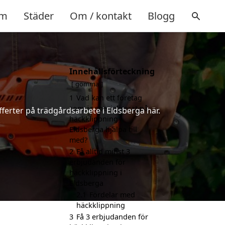
m
Städer
Om / kontakt
Blogg
Innehållsförteckning
a
gömma
1
Vad kan ett företag
som är specialiserat på
ferter på trädgårdsarbete i Eldsberga här.
häckklippning i
Eldsberga hjälpa till
med?
2
Få alltid minst 3
erbjudanden för
häckklippning i
Eldsberga
2.1
Fördelar med
häckklippning
3
Få 3 erbjudanden för