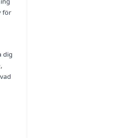
ning
 för
a dig
,
 vad