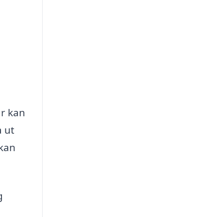
ar kan
a ut
 kan
g