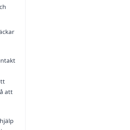
och
häckar
ontakt
tt
å att
hjälp