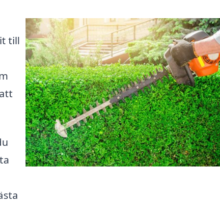
 till
om
att
du
ta
ästa