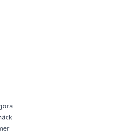
 göra
 häck
 mer