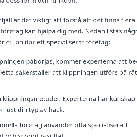
la dess form och funktion.
äll är det viktigt att förstå att det finns flera
företag kan hjälpa dig med. Nedan listas någ
 du anlitar ett specialiserat företag:
ppningen påbörjas, kommer experterna att b
Detta säkerställer att klippningen utförs på rät
ka klippningsmetoder. Experterna har kunskap
 just din typ av häck.
onella företag använder ofta specialiserad
nt och snyggt resultat.