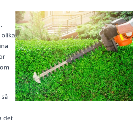
.
 olika
ina
or
 som
 så
a det