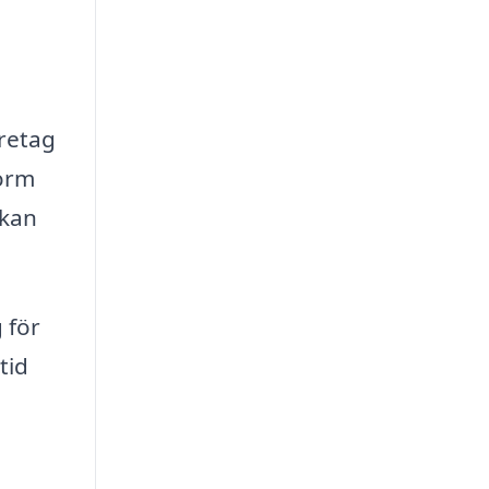
n
öretag
form
 kan
 för
tid