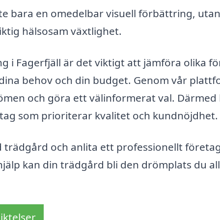
nte bara en omedelbar visuell förbättring, uta
siktig hälsosam växtlighet.
 i Fagerfjäll är det viktigt att jämföra olika f
st dina behov och din budget. Genom vår platt
dömen och göra ett välinformerat val. Därmed
etag som prioriterar kvalitet och kundnöjdhet.
 trädgård och anlita ett professionellt företag
hjälp kan din trädgård bli den drömplats du all
iktelser