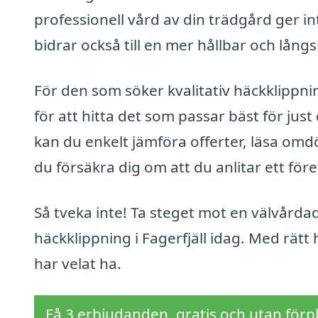
professionell vård av din trädgård ger i
bidrar också till en mer hållbar och lång
För den som söker kvalitativ häckklippning
för att hitta det som passar bäst för ju
kan du enkelt jämföra offerter, läsa om
du försäkra dig om att du anlitar ett för
Så tveka inte! Ta steget mot en välvårdad
häckklippning i Fagerfjäll idag. Med rätt 
har velat ha.
Få 3 erbjudanden, gratis och utan förpl