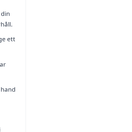
 din
håll.
ge ett
ar
a hand
i