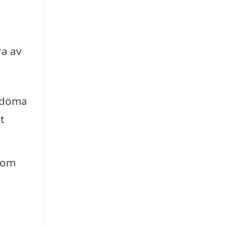
ra av
edöma
t
 om