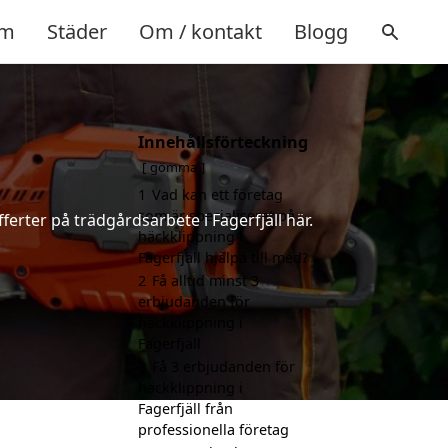
m
Städer
Om / kontakt
Blogg
Innehållsförteckning
gömma
1
Vad kan ett företag
som är specialiserat på
ferter på trädgårdsarbete i Fagerfjäll här.
häckklippning i
Fagerfjäll hjälpa till med?
2
Få alltid minst 3
erbjudanden för
häckklippning i
Fagerfjäll
3
Få 3 erbjudanden för
häckklippning i
Fagerfjäll från
professionella företag