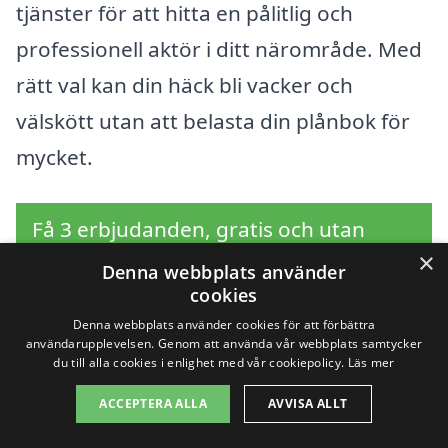
tjänster för att hitta en pålitlig och
professionell aktör i ditt närområde. Med
rätt val kan din häck bli vacker och
välskött utan att belasta din plånbok för
mycket.
Få 3 erbjudanden, gratis och utan
×
förpliktelser
Denna webbplats använder
cookies
Denna webbplats använder cookies för att förbättra
användarupplevelsen. Genom att använda vår webbplats samtycker
du till alla cookies i enlighet med vår cookiepolicy.
Läs mer
Sök efter en
ACCEPTERA ALLA
AVVISA ALLT
professionell för