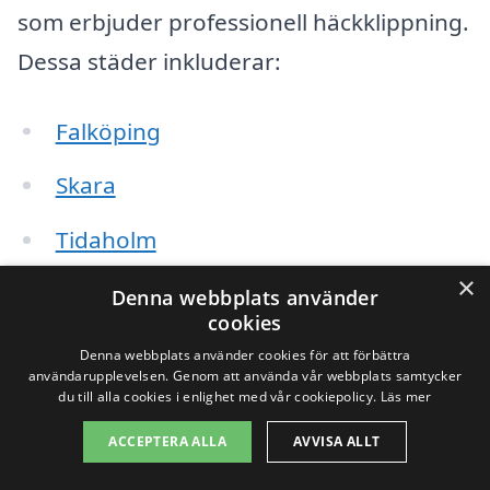
som erbjuder professionell häckklippning.
Dessa städer inkluderar:
Falköping
Skara
Tidaholm
×
Hjo
Denna webbplats använder
cookies
Gräfsnäs
Denna webbplats använder cookies för att förbättra
användarupplevelsen. Genom att använda vår webbplats samtycker
du till alla cookies i enlighet med vår cookiepolicy.
Läs mer
Mullsjö
ACCEPTERA ALLA
AVVISA ALLT
Stenstorp