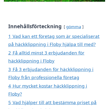
Innehållsförteckning
gömma
1
Vad kan ett företag som är specialiserat
på häckklippning i Floby hjälpa till med?
2
Få alltid minst 3 erbjudanden för
häckklippning i Floby
3
Få 3 erbjudanden för häckklippning i
Floby från professionella företag
4
Hur mycket kostar häckklippning i
Floby?
5
Vad hjälper till att bestämma priset på