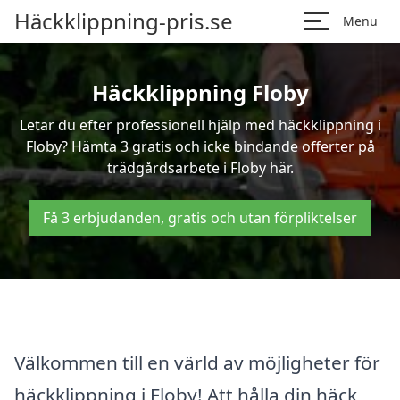
Häckklippning-pris.se
Menu
Häckklippning Floby
Letar du efter professionell hjälp med häckklippning i
Floby? Hämta 3 gratis och icke bindande offerter på
trädgårdsarbete i Floby här.
Få 3 erbjudanden, gratis och utan förpliktelser
Välkommen till en värld av möjligheter för
häckklippning i Floby! Att hålla din häck