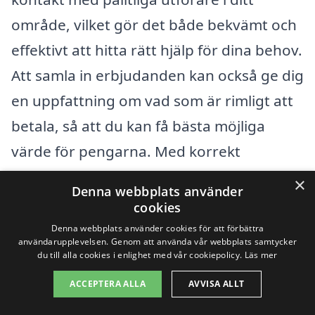
område, vilket gör det både bekvämt och
effektivt att hitta rätt hjälp för dina behov.
Att samla in erbjudanden kan också ge dig
en uppfattning om vad som är rimligt att
betala, så att du kan få bästa möjliga
värde för pengarna. Med korrekt
information och en noggrann jämförelse
×
Denna webbplats använder
kan du säkerställa att din häckklippning
cookies
blir både prisvärd och av hög kvalitet.
Denna webbplats använder cookies för att förbättra
användarupplevelsen. Genom att använda vår webbplats samtycker
du till alla cookies i enlighet med vår cookiepolicy.
Läs mer
Få 3 erbjudanden, gratis och utan
ACCEPTERA ALLA
AVVISA ALLT
förpliktelser