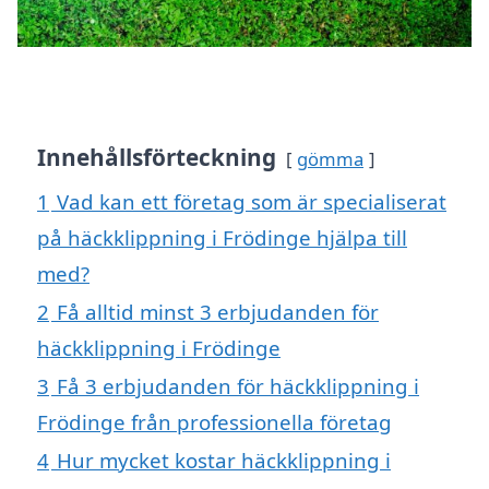
Innehållsförteckning
gömma
1
Vad kan ett företag som är specialiserat
på häckklippning i Frödinge hjälpa till
med?
2
Få alltid minst 3 erbjudanden för
häckklippning i Frödinge
3
Få 3 erbjudanden för häckklippning i
Frödinge från professionella företag
4
Hur mycket kostar häckklippning i