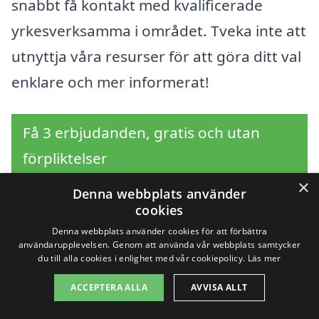
snabbt få kontakt med kvalificerade
yrkesverksamma i området. Tveka inte att
utnyttja våra resurser för att göra ditt val
enklare och mer informerat!
Få 3 erbjudanden, gratis och utan
förpliktelser
×
Denna webbplats använder
cookies
Sök efter en
Denna webbplats använder cookies för att förbättra
användarupplevelsen. Genom att använda vår webbplats samtycker
du till alla cookies i enlighet med vår cookiepolicy.
Läs mer
professionell för
ACCEPTERA ALLA
AVVISA ALLT
häckklippning i andra