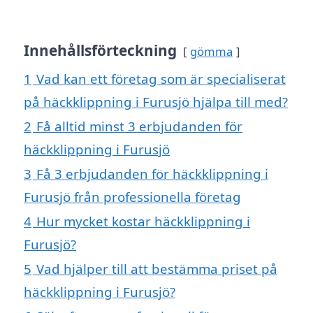
Innehållsförteckning
gömma
1
Vad kan ett företag som är specialiserat
på häckklippning i Furusjö hjälpa till med?
2
Få alltid minst 3 erbjudanden för
häckklippning i Furusjö
3
Få 3 erbjudanden för häckklippning i
Furusjö från professionella företag
4
Hur mycket kostar häckklippning i
Furusjö?
5
Vad hjälper till att bestämma priset på
häckklippning i Furusjö?