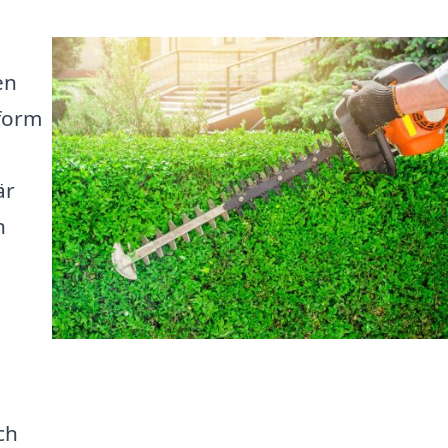
en
tform
l
är
n
ch