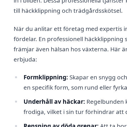
in i bilden. Dessa professionella tjänste
till häckklippning och trädgårdsskötsel.
När du anlitar ett företag med expertis 
fördelar. En professionell häckklippning se
främjar även hälsan hos växterna. Här är
erbjuda:
Formklippning:
Skapar en snygg och
en specifik form, som rund eller fyrka
Underhåll av häckar:
Regelbunden kli
frodiga, vilket i sin tur förhindrar att
Rensning av döda grenar:
Att ta bor