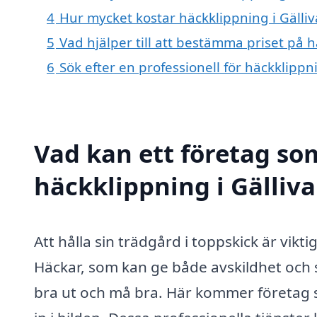
4
Hur mycket kostar häckklippning i Gälliv
5
Vad hjälper till att bestämma priset på h
6
Sök efter en professionell för häckklippn
Vad kan ett företag som
häckklippning i Gälliva
Att hålla sin trädgård i toppskick är vikt
Häckar, som kan ge både avskildhet och s
bra ut och må bra. Här kommer företag 