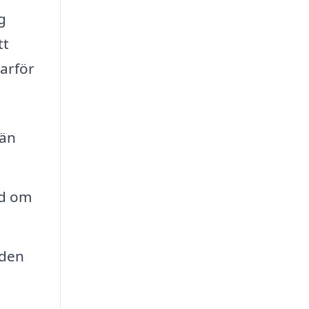
g
tt
varför
 än
åd om
 den