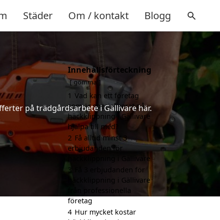
m
Städer
Om / kontakt
Blogg
Innehållsförteckning
gömma
1
Vad kan ett företag
som är specialiserat på
ferter på trädgårdsarbete i Gällivare här.
häckklippning i Gällivare
hjälpa till med?
2
Få alltid minst 3
erbjudanden för
häckklippning i Gällivare
3
Få 3 erbjudanden för
häckklippning i Gällivare
från professionella
företag
4
Hur mycket kostar