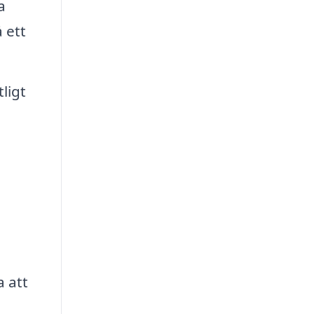
a
 ett
ligt
a att
a