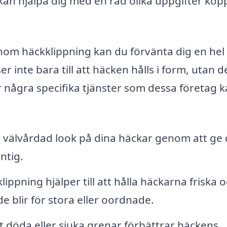
r kan hjälpa dig med en rad olika uppgifter kop
inom häckklippning kan du förvänta dig en hel
r inte bara till att häcken hålls i form, utan d
 några specifika tjänster som dessa företag 
 välvårdad look på dina häckar genom att ge
ntig.
ppning hjälper till att hålla häckarna friska 
 de blir för stora eller oordnade.
t döda eller sjuka grenar förbättrar häckens