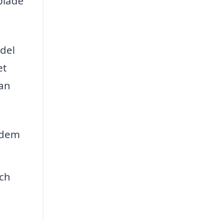
plade
 del
et
kan
 dem
och