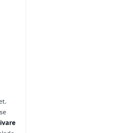
et.
 se
livare