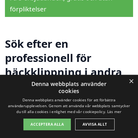
förpliktelser
Sök efter en
professionell för
häckklippning i andra
×
städer nära Grimslöv
Denna webbplats använder
cookies
Denna webbplats använder cookies för att förbättra
användarupplevelsen. Genom att använda vår webbplats samtycker
Att hitta rätt hjälp för
häckklippning i
du till alla cookies i enlighet med vår cookiepolicy.
Läs mer
Grimslöv
är viktigt för att säkerställa att
ACCEPTERA ALLA
AVVISA ALLT
din trädgård ser prydlig och välvårdad ut.