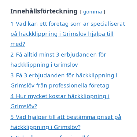
Innehållsförteckning
gömma
1
Vad kan ett företag som är specialiserat
på häckklippning i Grimslöv hjälpa till
med?
2
Få alltid minst 3 erbjudanden för
häckklippning i Grimslöv
3
Få 3 erbjudanden för häckklippning i
Grimslöv från professionella företag
4
Hur mycket kostar häckklippning i
Grimslöv?
5
Vad hjälper till att bestämma priset på
häckklippning i Grimslöv?