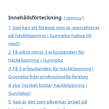
Innehållsförteckning
gömma
1
Vad kan ett företag som är specialiserat
på häckklippning i Gunnebo hjälpa till
med?
2
Få alltid minst 3 erbjudanden för
häckklippning i Gunnebo
3
Få 3 erbjudanden för häckklippning i
Gunnebo från professionella företag
4
Hur mycket kostar häckklippning i
Gunnebo?
5
Vad är det som påverkar priset på