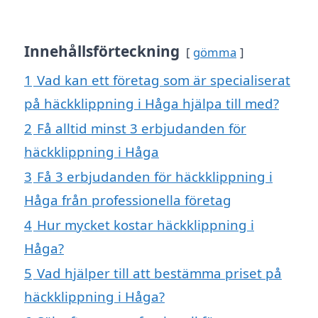
Innehållsförteckning
gömma
1
Vad kan ett företag som är specialiserat
på häckklippning i Håga hjälpa till med?
2
Få alltid minst 3 erbjudanden för
häckklippning i Håga
3
Få 3 erbjudanden för häckklippning i
Håga från professionella företag
4
Hur mycket kostar häckklippning i
Håga?
5
Vad hjälper till att bestämma priset på
häckklippning i Håga?