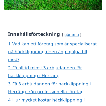
Innehållsförteckning
gömma
1
Vad kan ett företag som är specialiserat
på häckklippning i Herräng hjälpa till
med?
2
Få alltid minst 3 erbjudanden för
häckklippning i Herräng
3
Få 3 erbjudanden för häckklippning i
Herräng från professionella företag
4
Hur mycket kostar häckklippning i