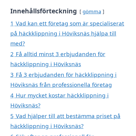
Innehållsförteckning
gömma
1
Vad kan ett företag som är specialiserat
på häckklippning i Höviksnäs hjälpa till
med?
2
Få alltid minst 3 erbjudanden för
häckklippning i Höviksnäs
3
Få 3 erbjudanden för häckklippning i
Höviksnäs från professionella företag
4
Hur mycket kostar häckklippning i
Höviksnäs?
5
Vad hjälper till att bestämma priset på
häckklippning i Höviksnäs?