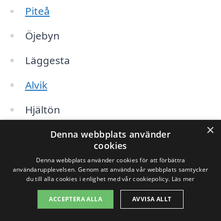
Piteå
Öjebyn
Läggesta
Alvik
Hjältön
×
Råneå
Denna webbplats använder
cookies
Björkskatan
Denna webbplats använder cookies för att förbättra
användarupplevelsen. Genom att använda vår webbplats samtycker
du till alla cookies i enlighet med vår cookiepolicy.
Läs mer
Älvsbyn
ACCEPTERA ALLA
AVVISA ALLT
Haparanda