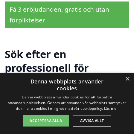
Få 3 erbjudanden, gratis och utan
förpliktelser
Sök efter en
professionell för
×
häckklippning i andra
Denna webbplats använder
cookies
städer nära Kågeröd
Denna webbplats använder cookies för att förbättra
användarupplevelsen. Genom att använda vår webbplats samtycker
du till alla cookies i enlighet med vår cookiepolicy.
Läs mer
Att hitta rätt hjälp för häckklippning i
ACCEPTERA ALLA
AVVISA ALLT
Kågeröd kan vara en utmaning, men det