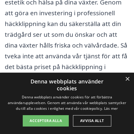
estetik och hälsa på dina växter. Genom
att göra en investering i professionell
häckklippning kan du säkerställa att din
trädgård ser ut som du önskar och att
dina växter hålls friska och välvårdade. Så
tveka inte att använda vår tjänst för att få
det bästa priset på häckklippning i
Kungsängen idag!
×
Denna webbplats använder
cookies
Denna webbplats använder cookies för att förbättra
Få 3 erbjudanden, gratis och utan
användarupplevelsen. Genom att använda vår webbplats samtycker
förpliktelser
du till alla cookies i enlighet med vår cookiepolicy.
Läs mer
ACCEPTERA ALLA
AVVISA ALLT