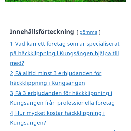
Innehållsförteckning
gömma
1
Vad kan ett företag som är specialiserat
på häckklippning i Kungsängen hjälpa till
med?
2
Få alltid minst 3 erbjudanden för
häckklippning i Kungsängen
3
Få 3 erbjudanden för häckklippning i
Kungsängen från professionella företag
4
Hur mycket kostar häckklippning i
Kungsängen?