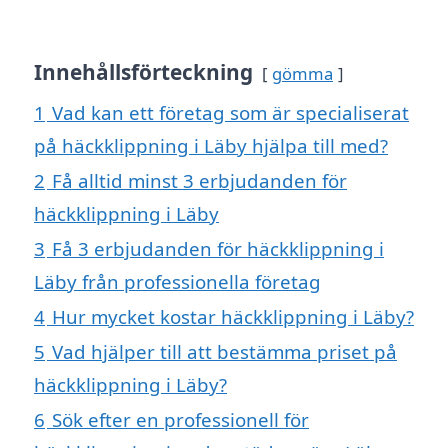
Innehållsförteckning
gömma
1
Vad kan ett företag som är specialiserat
på häckklippning i Läby hjälpa till med?
2
Få alltid minst 3 erbjudanden för
häckklippning i Läby
3
Få 3 erbjudanden för häckklippning i
Läby från professionella företag
4
Hur mycket kostar häckklippning i Läby?
5
Vad hjälper till att bestämma priset på
häckklippning i Läby?
6
Sök efter en professionell för