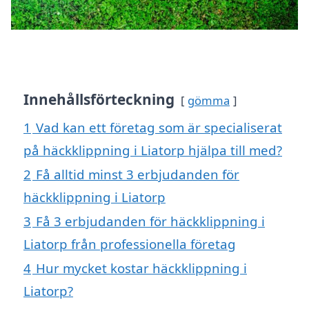
Innehållsförteckning
gömma
1
Vad kan ett företag som är specialiserat
på häckklippning i Liatorp hjälpa till med?
2
Få alltid minst 3 erbjudanden för
häckklippning i Liatorp
3
Få 3 erbjudanden för häckklippning i
Liatorp från professionella företag
4
Hur mycket kostar häckklippning i
Liatorp?