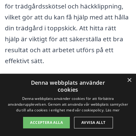
för trädgårdsskötsel och häckklippning,
vilket gör att du kan få hjälp med att hålla
din trädgård i toppskick. Att hitta rätt
hjälp är viktigt för att säkerställa ett bra
resultat och att arbetet utförs på ett
effektivt sätt.
×
I områden kring Liatorp, såsom
Älmhult
,
Denna webbplats använder
cookies
Växjö
,
Markaryd
,
Osby
, och
Kärda
, finns
Denna webbplats använder cookies för att förbättra
det många erfarna företag som kan bistå
användarupplevelsen. Genom att använda vår webbplats samtycker
du till alla cookies i enlighet med vår cookiepolicy.
Läs mer
med häckklippning. Här är några tips på
vad du bör tänka på när du väljer ett
ACCEPTERA ALLA
AVVISA ALLT
företag för häckklippning: