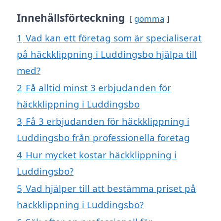
Innehållsförteckning
gömma
1
Vad kan ett företag som är specialiserat
på häckklippning i Luddingsbo hjälpa till
med?
2
Få alltid minst 3 erbjudanden för
häckklippning i Luddingsbo
3
Få 3 erbjudanden för häckklippning i
Luddingsbo från professionella företag
4
Hur mycket kostar häckklippning i
Luddingsbo?
5
Vad hjälper till att bestämma priset på
häckklippning i Luddingsbo?