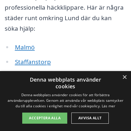
professionella häckklippare. Här är några
städer runt omkring Lund där du kan
söka hjälp:
Malmö
Staffanstorp
Dalby
×
Denna webbplats använder
cookies
Burlöv
Denna webbplats använder cookies för att förbättra
användarupplevelsen. Genom att använda vår webbplats samtycker
Kävlinge
du till alla cookies i enlighet med vår cookiepolicy.
Läs mer
ACCEPTERA ALLA
AVVISA ALLT
Veberöd