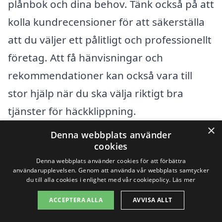
plånbok och dina behov. Tänk också på att
kolla kundrecensioner för att säkerställa
att du väljer ett pålitligt och professionellt
företag. Att få hänvisningar och
rekommendationer kan också vara till
stor hjälp när du ska välja riktigt bra
tjänster för häckklippning.
×
Denna webbplats använder
Få 3 erbjudanden, gratis och utan
cookies
Denna webbplats använder cookies för att förbättra
förpliktelser
användarupplevelsen. Genom att använda vår webbplats samtycker
du till alla cookies i enlighet med vår cookiepolicy.
Läs mer
ACCEPTERA ALLA
AVVISA ALLT
Sök efter en