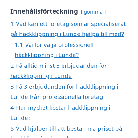
Innehållsförteckning
gömma
1
Vad kan ett företag som är specialiserat
på häckklippning i Lunde hjälpa till med?
1.1
Varför välja professionell
häckklippning i Lunde?
2
Få alltid minst 3 erbjudanden för
häckklippning i Lunde
3
Få 3 erbjudanden för häckklippning i
Lunde från professionella företag
4
Hur mycket kostar häckklippning i
Lunde?
5
Vad hjälper till att bestämma priset på