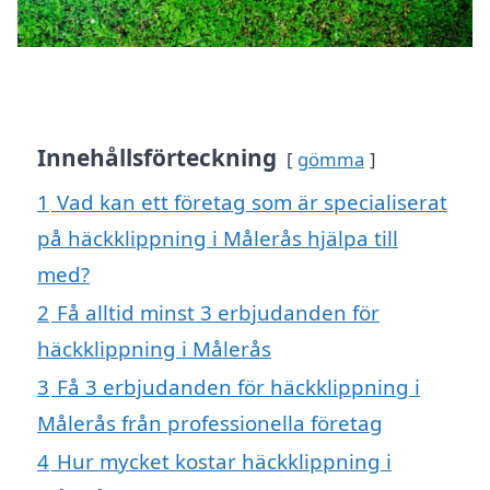
Innehållsförteckning
gömma
1
Vad kan ett företag som är specialiserat
på häckklippning i Målerås hjälpa till
med?
2
Få alltid minst 3 erbjudanden för
häckklippning i Målerås
3
Få 3 erbjudanden för häckklippning i
Målerås från professionella företag
4
Hur mycket kostar häckklippning i