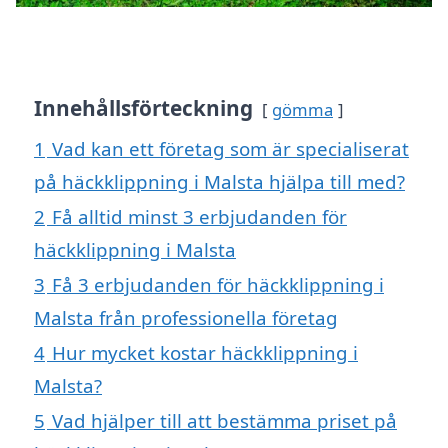
Innehållsförteckning
gömma
1
Vad kan ett företag som är specialiserat
på häckklippning i Malsta hjälpa till med?
2
Få alltid minst 3 erbjudanden för
häckklippning i Malsta
3
Få 3 erbjudanden för häckklippning i
Malsta från professionella företag
4
Hur mycket kostar häckklippning i
Malsta?
5
Vad hjälper till att bestämma priset på