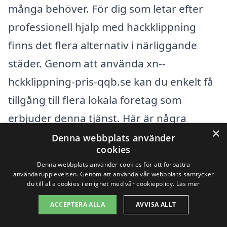
många behöver. För dig som letar efter
professionell hjälp med häckklippning
finns det flera alternativ i närliggande
städer. Genom att använda xn--
hckklippning-pris-qqb.se kan du enkelt få
tillgång till flera lokala företag som
erbjuder denna tjänst. Här är några
×
städer i närheten där du kan hitta hjälp:
Denna webbplats använder
cookies
Denna webbplats använder cookies för att förbättra
Norrtälje
användarupplevelsen. Genom att använda vår webbplats samtycker
du till alla cookies i enlighet med vår cookiepolicy.
Läs mer
Rimbo
ACCEPTERA ALLA
AVVISA ALLT
Älmsta