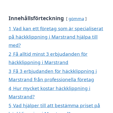
Innehållsförteckning
gömma
1
Vad kan ett företag som är specialiserat
på häckklippning i Marstrand hjälpa till
med?
2
Få alltid minst 3 erbjudanden för
häckklippning i Marstrand
3
Få 3 erbjudanden för häckklippning i
Marstrand från professionella företag
4
Hur mycket kostar häckklippning i
Marstrand?
5
Vad hjälper till att bestämma priset på