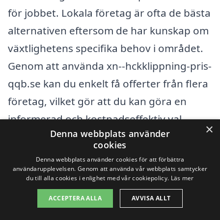
för jobbet. Lokala företag är ofta de bästa
alternativen eftersom de har kunskap om
växtlighetens specifika behov i området.
Genom att använda xn--hckklippning-pris-
qqb.se kan du enkelt få offerter från flera
företag, vilket gör att du kan göra en
informerad och kostnadseffektiv val.
×
Denna webbplats använder
cookies
Det är också värt att överväga att söka
Denna webbplats använder cookies för att förbättra
efter alternativ i närliggande städer. Här
användarupplevelsen. Genom att använda vår webbplats samtycker
du till alla cookies i enlighet med vår cookiepolicy.
Läs mer
är några städer runt omkring Moholm där
ACCEPTERA ALLA
AVVISA ALLT
du kan hitta duktiga företag för