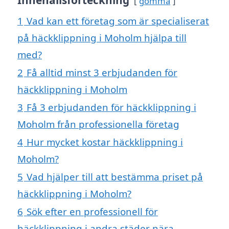
gömma
1
Vad kan ett företag som är specialiserat
på häckklippning i Moholm hjälpa till
med?
2
Få alltid minst 3 erbjudanden för
häckklippning i Moholm
3
Få 3 erbjudanden för häckklippning i
Moholm från professionella företag
4
Hur mycket kostar häckklippning i
Moholm?
5
Vad hjälper till att bestämma priset på
häckklippning i Moholm?
6
Sök efter en professionell för
häckklippning i andra städer nära