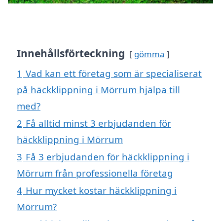
Innehållsförteckning
gömma
1
Vad kan ett företag som är specialiserat
på häckklippning i Mörrum hjälpa till
med?
2
Få alltid minst 3 erbjudanden för
häckklippning i Mörrum
3
Få 3 erbjudanden för häckklippning i
Mörrum från professionella företag
4
Hur mycket kostar häckklippning i
Mörrum?