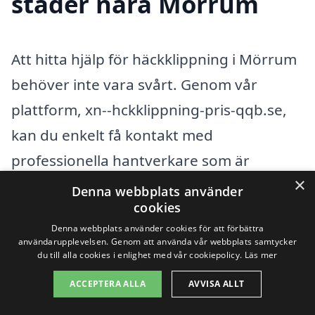
städer nära Mörrum
Att hitta hjälp för häckklippning i Mörrum
behöver inte vara svårt. Genom vår
plattform, xn--hckklippning-pris-qqb.se,
kan du enkelt få kontakt med
professionella hantverkare som är
×
specialiserade på häckklippning. Med
Denna webbplats använder
cookies
bara några klick kan du få offerter från
Denna webbplats använder cookies för att förbättra
olika företag i ditt närområde, vilket gör
användarupplevelsen. Genom att använda vår webbplats samtycker
du till alla cookies i enlighet med vår cookiepolicy.
Läs mer
det lättare att jämföra priser och tjänster.
ACCEPTERA ALLA
AVVISA ALLT
Men om du föredrar att söka efter