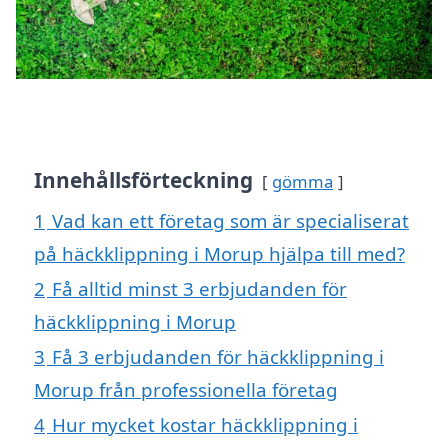
Innehållsförteckning
gömma
1
Vad kan ett företag som är specialiserat
på häckklippning i Morup hjälpa till med?
2
Få alltid minst 3 erbjudanden för
häckklippning i Morup
3
Få 3 erbjudanden för häckklippning i
Morup från professionella företag
4
Hur mycket kostar häckklippning i