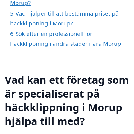
Morup?
5
Vad hjälper till att bestämma priset på
häckklippning i Morup?
6
Sök efter en professionell för
häckklippning i andra städer nära Morup
Vad kan ett företag som
är specialiserat på
häckklippning i Morup
hjälpa till med?