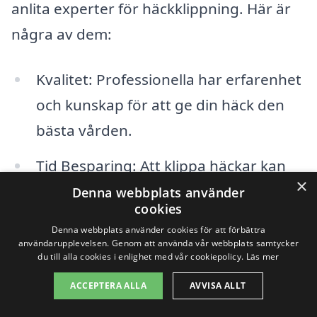
anlita experter för häckklippning. Här är
några av dem:
Kvalitet: Professionella har erfarenhet
och kunskap för att ge din häck den
bästa vården.
Tid Besparing: Att klippa häckar kan
×
vara tidskrävande, och att anlita
Denna webbplats använder
cookies
någon annan ger dig mer tid över.
Denna webbplats använder cookies för att förbättra
användarupplevelsen. Genom att använda vår webbplats samtycker
Säkerhet: Med rätt utrustning och
du till alla cookies i enlighet med vår cookiepolicy.
Läs mer
teknik minimerar du risken för olyckor.
ACCEPTERA ALLA
AVVISA ALLT
Estetik: En välskött häck kan avsevärt