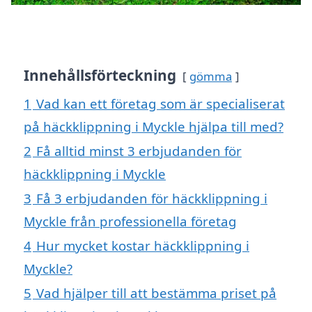
Innehållsförteckning
gömma
1
Vad kan ett företag som är specialiserat
på häckklippning i Myckle hjälpa till med?
2
Få alltid minst 3 erbjudanden för
häckklippning i Myckle
3
Få 3 erbjudanden för häckklippning i
Myckle från professionella företag
4
Hur mycket kostar häckklippning i
Myckle?
5
Vad hjälper till att bestämma priset på