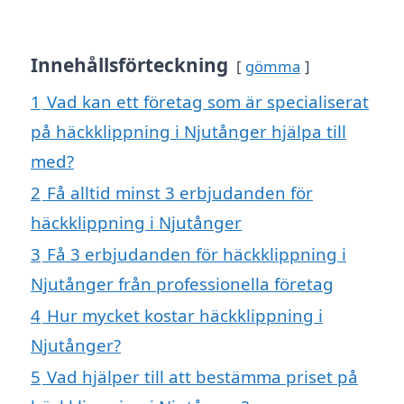
Innehållsförteckning
gömma
1
Vad kan ett företag som är specialiserat
på häckklippning i Njutånger hjälpa till
med?
2
Få alltid minst 3 erbjudanden för
häckklippning i Njutånger
3
Få 3 erbjudanden för häckklippning i
Njutånger från professionella företag
4
Hur mycket kostar häckklippning i
Njutånger?
5
Vad hjälper till att bestämma priset på