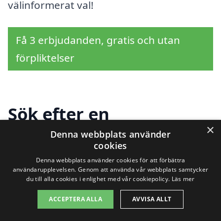
välinformerat val!
Få 3 erbjudanden, gratis och utan
förpliktelser
Sök efter en
×
professionell för
Denna webbplats använder
cookies
häckklippning i andra
Denna webbplats använder cookies för att förbättra
användarupplevelsen. Genom att använda vår webbplats samtycker
städer nära Njutånger
du till alla cookies i enlighet med vår cookiepolicy.
Läs mer
ACCEPTERA ALLA
AVVISA ALLT
Att hålla din trädgård i gott skick är viktigt