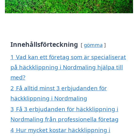
Innehållsförteckning
gömma
1
Vad kan ett företag som är specialiserat
på häckklippning i Nordmaling hjälpa till
med?
2
Få alltid minst 3 erbjudanden för
häckklippning i Nordmaling
3
Få 3 erbjudanden för häckklippning i
Nordmaling från professionella företag
4
Hur mycket kostar häckklippning i