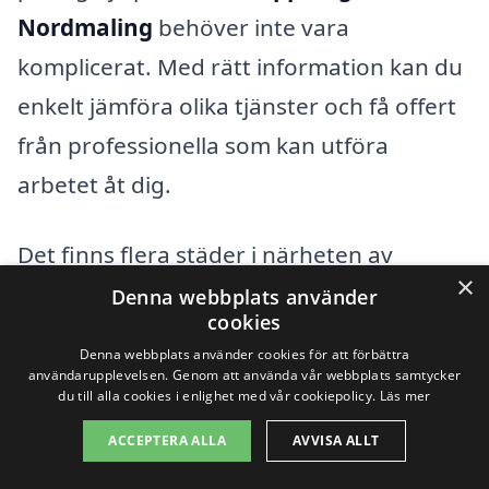
Nordmaling
behöver inte vara
komplicerat. Med rätt information kan du
enkelt jämföra olika tjänster och få offert
från professionella som kan utföra
arbetet åt dig.
Det finns flera städer i närheten av
×
Nordmaling där du kan hitta kunniga
Denna webbplats använder
cookies
företag inom häckklippning. Här är några
Denna webbplats använder cookies för att förbättra
av dem:
användarupplevelsen. Genom att använda vår webbplats samtycker
du till alla cookies i enlighet med vår cookiepolicy.
Läs mer
Örnsköldsvik
ACCEPTERA ALLA
AVVISA ALLT