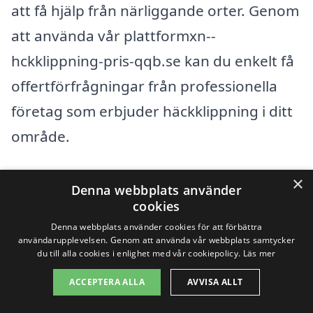
att få hjälp från närliggande orter. Genom
att använda vår plattformxn--
hckklippning-pris-qqb.se kan du enkelt få
offertförfrågningar från professionella
företag som erbjuder häckklippning i ditt
område.
Det finns många duktiga
×
Denna webbplats använder
trädgårdsmästare och landskapsvårdare
cookies
Denna webbplats använder cookies för att förbättra
som kan hjälpa dig med häckklippning.
användarupplevelsen. Genom att använda vår webbplats samtycker
Här är några städer i närheten av Ockelbo
du till alla cookies i enlighet med vår cookiepolicy.
Läs mer
där du kan hitta experter:
ACCEPTERA ALLA
AVVISA ALLT