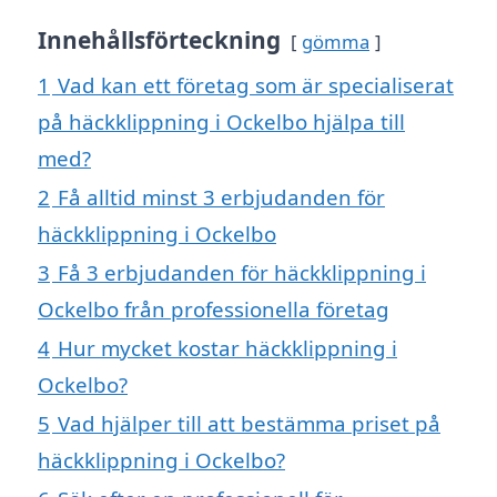
Innehållsförteckning
gömma
1
Vad kan ett företag som är specialiserat
på häckklippning i Ockelbo hjälpa till
med?
2
Få alltid minst 3 erbjudanden för
häckklippning i Ockelbo
3
Få 3 erbjudanden för häckklippning i
Ockelbo från professionella företag
4
Hur mycket kostar häckklippning i
Ockelbo?
5
Vad hjälper till att bestämma priset på
häckklippning i Ockelbo?