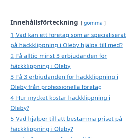
Innehållsförteckning
gömma
1
Vad kan ett företag som är specialiserat
på häckklippning i Oleby hjälpa till med?
2
Få alltid minst 3 erbjudanden för
häckklippning i Oleby
3
Få 3 erbjudanden för häckklippning i
Oleby från professionella företag
4
Hur mycket kostar häckklippning i
Oleby?
5
Vad hjälper till att bestämma priset på
häckklippning i Oleby?