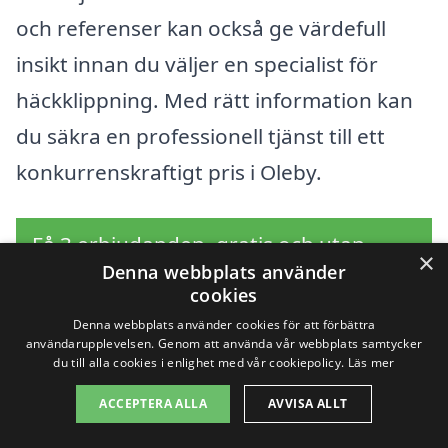
och referenser kan också ge värdefull
insikt innan du väljer en specialist för
häckklippning. Med rätt information kan
du säkra en professionell tjänst till ett
konkurrenskraftigt pris i Oleby.
Få 3 erbjudanden, gratis och utan
×
Denna webbplats använder
förpliktelser
cookies
Denna webbplats använder cookies för att förbättra
användarupplevelsen. Genom att använda vår webbplats samtycker
du till alla cookies i enlighet med vår cookiepolicy.
Läs mer
Sök efter en
ACCEPTERA ALLA
AVVISA ALLT
professionell för