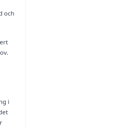
rd och
ert
ov.
a
ng i
det
r