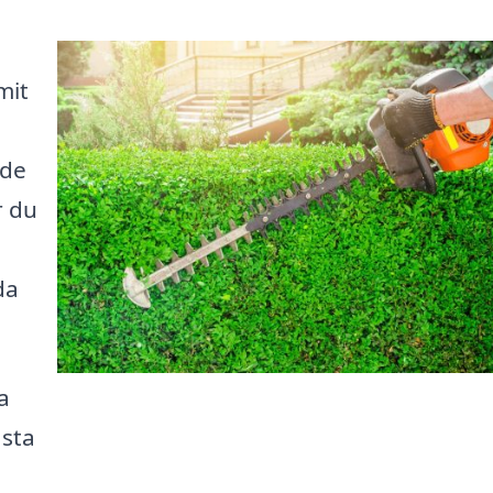
mit
nde
r du
da
a
ästa