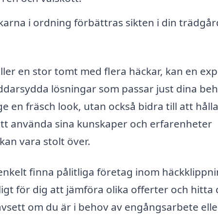
arna i ordning förbättras sikten i din trädgå
ler en stor tomt med flera häckar, kan en exp
ddarsydda lösningar som passar just dina beh
e en fräsch look, utan också bidra till att håll
 att använda sina kunskaper och erfarenheter
kan vara stolt över.
kelt finna pålitliga företag inom häckklippni
gt för dig att jämföra olika offerter och hitta 
Oavsett om du är i behov av engångsarbete elle