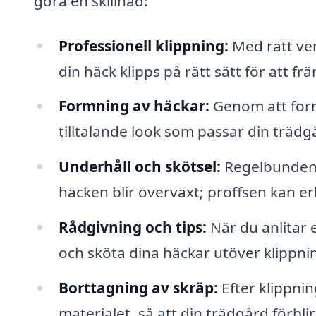
göra en skillnad:
Professionell klippning:
Med rätt ver
din häck klipps på rätt sätt för att frä
Formning av häckar:
Genom att for
tilltalande look som passar din träd
Underhåll och skötsel:
Regelbunden h
häcken blir överväxt; proffsen kan e
Rådgivning och tips:
När du anlitar 
och sköta dina häckar utöver klippni
Borttagning av skräp:
Efter klippni
materialet, så att din trädgård förblir