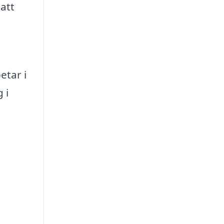
 att
etar i
 i