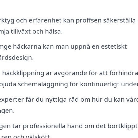
ktyg och erfarenhet kan proffsen säkerställa 
mja tillväxt och hälsa.
mge häckarna kan man uppnå en estetiskt
gårdsdesign.
äckklippning är avgörande för att förhindra
rbjuda schemaläggning för kontinuerligt under
experter får du nyttiga råd om hur du kan vår
ngen.
ngen tar professionella hand om det bortklipp
 ren och välskött.