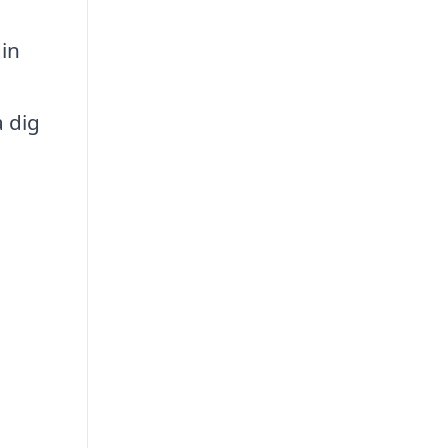
din
a dig