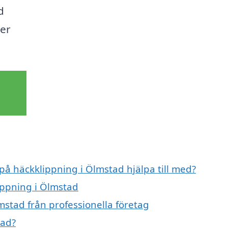
d
mer
 på häckklippning i Ölmstad hjälpa till med?
ippning i Ölmstad
mstad från professionella företag
tad?