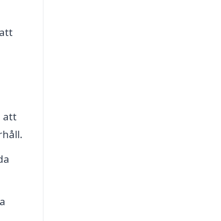
att
 att
håll.
da
ta