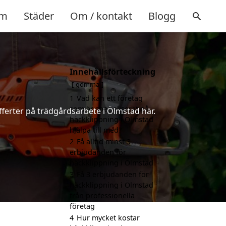
m
Städer
Om / kontakt
Blogg
Innehållsförteckning
gömma
1
Vad kan ett företag
som är specialiserat på
fferter på trädgårdsarbete i Ölmstad här.
häckklippning i Ölmstad
hjälpa till med?
2
Få alltid minst 3
erbjudanden för
häckklippning i Ölmstad
3
Få 3 erbjudanden för
häckklippning i Ölmstad
från professionella
företag
4
Hur mycket kostar