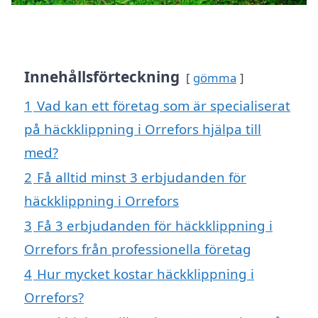
Innehållsförteckning
gömma
1
Vad kan ett företag som är specialiserat
på häckklippning i Orrefors hjälpa till
med?
2
Få alltid minst 3 erbjudanden för
häckklippning i Orrefors
3
Få 3 erbjudanden för häckklippning i
Orrefors från professionella företag
4
Hur mycket kostar häckklippning i
Orrefors?