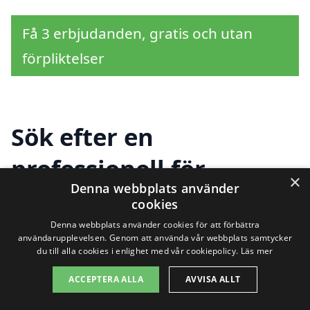
Få 3 erbjudanden, gratis och utan
förpliktelser
Sök efter en
professionell för
×
Denna webbplats använder
häckklippning i andra
cookies
städer nära Östra
Denna webbplats använder cookies för att förbättra
användarupplevelsen. Genom att använda vår webbplats samtycker
du till alla cookies i enlighet med vår cookiepolicy.
Läs mer
Vemmerlöv
ACCEPTERA ALLA
AVVISA ALLT