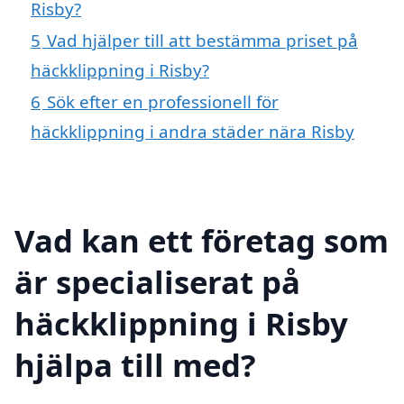
Risby?
5
Vad hjälper till att bestämma priset på
häckklippning i Risby?
6
Sök efter en professionell för
häckklippning i andra städer nära Risby
Vad kan ett företag som
är specialiserat på
häckklippning i Risby
hjälpa till med?