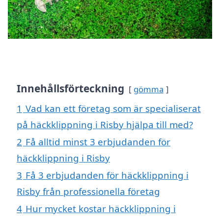
Innehållsförteckning
gömma
1
Vad kan ett företag som är specialiserat
på häckklippning i Risby hjälpa till med?
2
Få alltid minst 3 erbjudanden för
häckklippning i Risby
3
Få 3 erbjudanden för häckklippning i
Risby från professionella företag
4
Hur mycket kostar häckklippning i