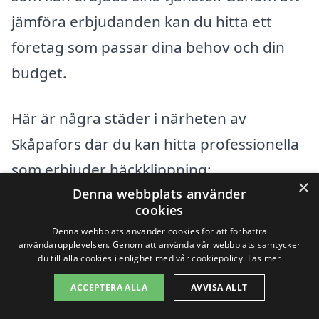
jämföra erbjudanden kan du hitta ett
företag som passar dina behov och din
budget.
Här är några städer i närheten av
Skåpafors där du kan hitta professionella
som erbjuder häckklippning:
×
Denna webbplats använder
cookies
Bengtsfors
Denna webbplats använder cookies för att förbättra
användarupplevelsen. Genom att använda vår webbplats samtycker
Åsensbruk
du till alla cookies i enlighet med vår cookiepolicy.
Läs mer
Dals Långed
ACCEPTERA ALLA
AVVISA ALLT