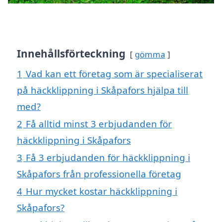
Innehållsförteckning
gömma
1
Vad kan ett företag som är specialiserat
på häckklippning i Skåpafors hjälpa till
med?
2
Få alltid minst 3 erbjudanden för
häckklippning i Skåpafors
3
Få 3 erbjudanden för häckklippning i
Skåpafors från professionella företag
4
Hur mycket kostar häckklippning i
Skåpafors?