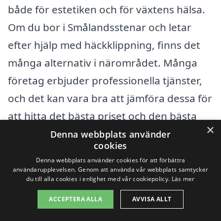
både för estetiken och för växtens hälsa.
Om du bor i Smålandsstenar och letar
efter hjälp med häckklippning, finns det
många alternativ i närområdet. Många
företag erbjuder professionella tjänster,
och det kan vara bra att jämföra dessa för
att hitta det bästa priset och den bästa
×
kvaliteten.
Denna webbplats använder
cookies
Denna webbplats använder cookies för att förbättra
Genom xn--hckklippning-pris-qqb.se kan
användarupplevelsen. Genom att använda vår webbplats samtycker
du till alla cookies i enlighet med vår cookiepolicy.
Läs mer
du enkelt få kontakt med lokala företag
som specialiserar sig på häckklippning.
ACCEPTERA ALLA
AVVISA ALLT
Här är några av fördelarna med att anlita