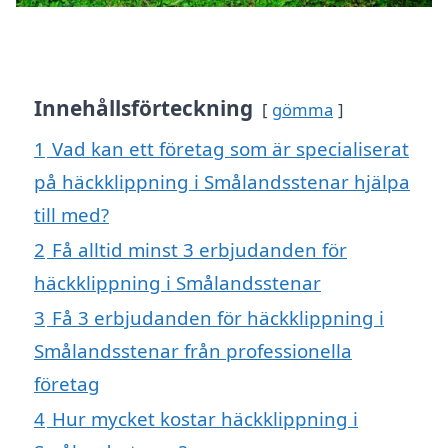
Innehållsförteckning
gömma
1
Vad kan ett företag som är specialiserat
på häckklippning i Smålandsstenar hjälpa
till med?
2
Få alltid minst 3 erbjudanden för
häckklippning i Smålandsstenar
3
Få 3 erbjudanden för häckklippning i
Smålandsstenar från professionella
företag
4
Hur mycket kostar häckklippning i