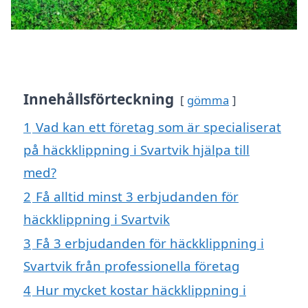
Innehållsförteckning
gömma
1
Vad kan ett företag som är specialiserat
på häckklippning i Svartvik hjälpa till
med?
2
Få alltid minst 3 erbjudanden för
häckklippning i Svartvik
3
Få 3 erbjudanden för häckklippning i
Svartvik från professionella företag
4
Hur mycket kostar häckklippning i