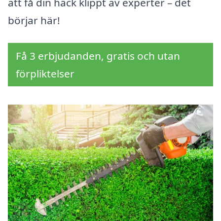
att få din häck klippt av experter – det
börjar här!
Få 3 erbjudanden, gratis och utan
förpliktelser