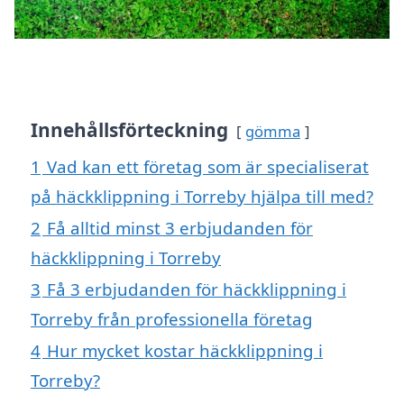
Innehållsförteckning
gömma
1
Vad kan ett företag som är specialiserat
på häckklippning i Torreby hjälpa till med?
2
Få alltid minst 3 erbjudanden för
häckklippning i Torreby
3
Få 3 erbjudanden för häckklippning i
Torreby från professionella företag
4
Hur mycket kostar häckklippning i
Torreby?