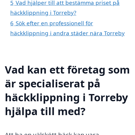
5
Vad hjälper till att bestämma priset på
häckklippning i Torreby?
6
Sök efter en professionell för
häckklippning i andra städer nära Torreby
Vad kan ett företag som
är specialiserat på
häckklippning i Torreby
hjälpa till med?
Att ha en välskött häck kan vara