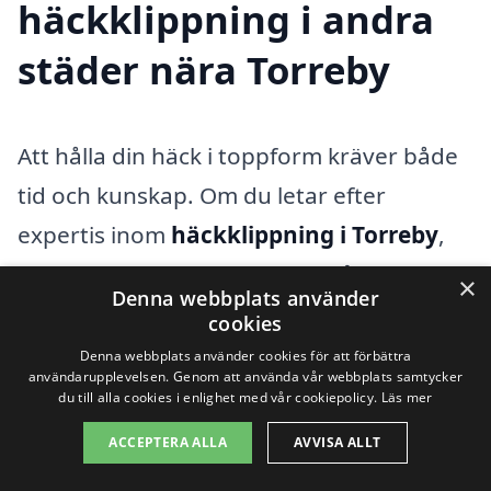
häckklippning i andra
städer nära Torreby
Att hålla din häck i toppform kräver både
tid och kunskap. Om du letar efter
expertis inom
häckklippning i Torreby
,
har du kommit till rätt ställe. Vår plattform
×
Denna webbplats använder
xn--hckklippning-pris-qqb.se hjälper dig
cookies
att snabbt och enkelt hitta professionella
Denna webbplats använder cookies för att förbättra
användarupplevelsen. Genom att använda vår webbplats samtycker
tjänster för häckklippning, både i Torreby
du till alla cookies i enlighet med vår cookiepolicy.
Läs mer
och i närliggande städer.
ACCEPTERA ALLA
AVVISA ALLT