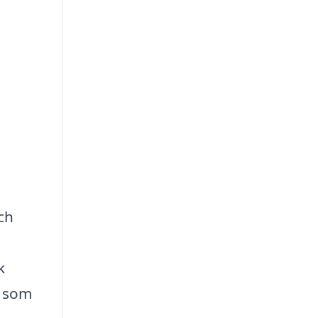
ch
k
t som