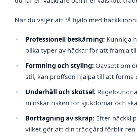
du får en vackrare och mer välskött träd
När du väljer att få hjälp med häckklippn
Professionell beskärning:
Kunniga ha
olika typer av häckar för att främja ti
Formning och styling:
Oavsett om du 
stil, kan proffsen hjälpa till att for
Underhåll och skötsel:
Regelbundna kl
minskar risken för sjukdomar och ska
Borttagning av skräp:
Efter häckklip
vilket gör att din trädgård förblir re