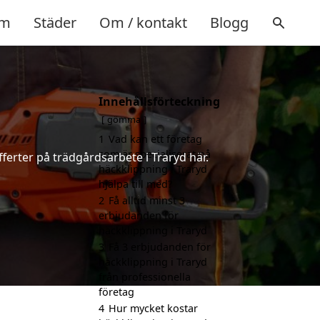
m
Städer
Om / kontakt
Blogg
Innehållsförteckning
gömma
1
Vad kan ett företag
som är specialiserat på
ferter på trädgårdsarbete i Traryd här.
häckklippning i Traryd
hjälpa till med?
2
Få alltid minst 3
erbjudanden för
häckklippning i Traryd
3
Få 3 erbjudanden för
häckklippning i Traryd
från professionella
företag
4
Hur mycket kostar