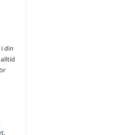
i din
alltid
ör
n
t.