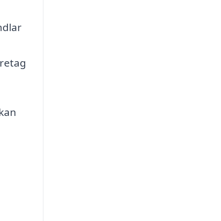
ndlar
öretag
 kan