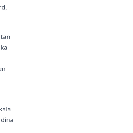
rd,
utan
öka
 en
kala
 dina