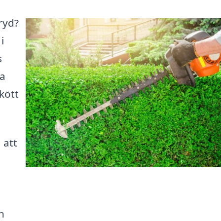
aryd?
i
s
na
kött
 att
n