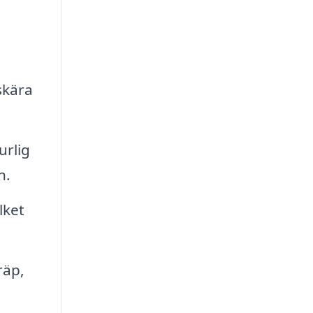
skära
urlig
n.
lket
räp,