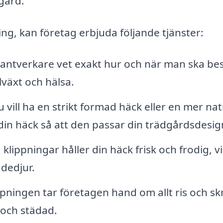
gård.
ing, kan företag erbjuda följande tjänster:
ntverkare vet exakt hur och när man ska be
llväxt och hälsa.
vill ha en strikt formad häck eller en mer nat
ma din häck så att den passar din trädgårdsdesig
ippningar håller din häck frisk och frodig, vi
dedjur.
pningen tar företagen hand om allt ris och sk
n och städad.