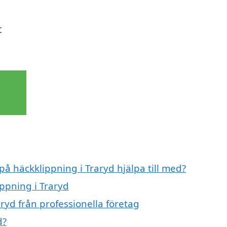
t
på häckklippning i Traryd hjälpa till med?
ippning i Traryd
ryd från professionella företag
d?