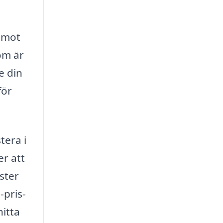
a mot
om är
e din
för
tera i
er att
ster
-pris-
hitta