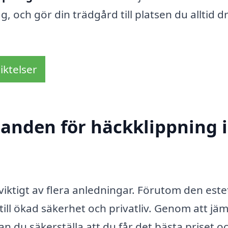
g, och gör din trädgård till platsen du alltid 
iktelser
danden för häckklippning i
 viktigt av flera anledningar. Förutom den este
ill ökad säkerhet och privatliv. Genom att jä
n du säkerställa att du får det bästa priset o