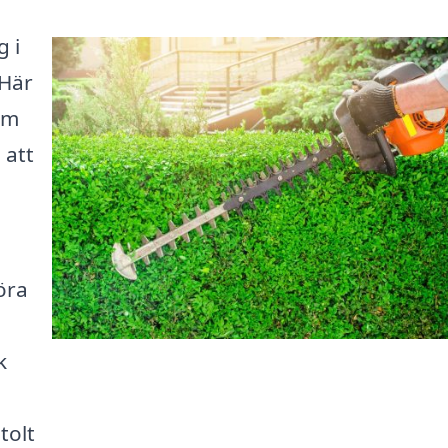
g i
 Här
som
 att
öra
k
tolt