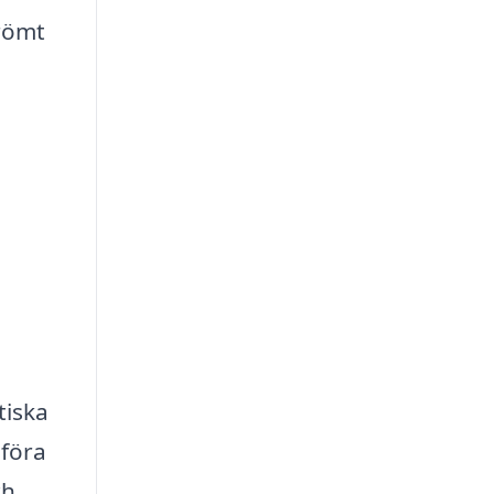
drömt
tiska
mföra
ch