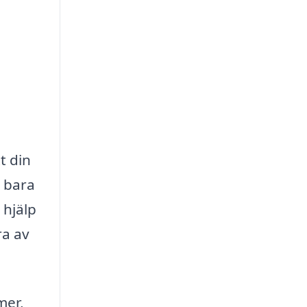
t din
e bara
 hjälp
ra av
mer,