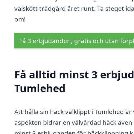
välskött trädgård året runt. Ta steget ida
om!
Få 3 erbjudanden, gratis och utan förpl
Få alltid minst 3 erbju
Tumlehed
Att hålla sin häck välklippt i Tumlehed är
aspekten bidrar en välvårdad häck även t
minst 3 erbjudanden för häckklippning ka