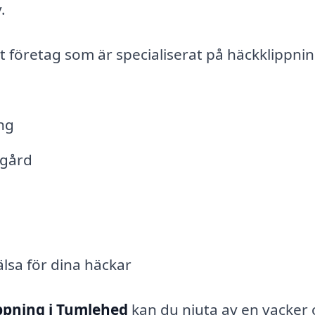
.
 företag som är specialiserat på häckklippnin
ng
dgård
lsa för dina häckar
ppning i Tumlehed
kan du njuta av en vacker