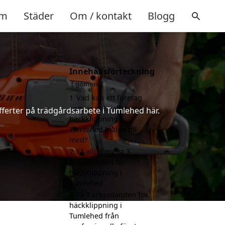
m
Städer
Om / kontakt
Blogg
Innehållsförteckning
d
gömma
1
Vad kan ett företag
som är specialiserat på
fferter på trädgårdsarbete i Tumlehed här.
häckklippning i
Tumlehed hjälpa till
med?
2
Få alltid minst 3
erbjudanden för
häckklippning i
Tumlehed
3
Få 3 erbjudanden för
häckklippning i
Tumlehed från